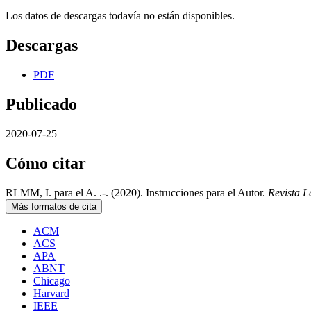
Los datos de descargas todavía no están disponibles.
Descargas
PDF
Publicado
2020-07-25
Cómo citar
RLMM, I. para el A. .-. (2020). Instrucciones para el Autor.
Revista L
Más formatos de cita
ACM
ACS
APA
ABNT
Chicago
Harvard
IEEE