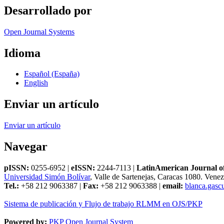
Desarrollado por
Open Journal Systems
Idioma
Español (España)
English
Enviar un artículo
Enviar un artículo
Navegar
pISSN:
0255-6952 |
eISSN:
2244-7113 |
LatinAmerican Journal of
Universidad Simón Bolívar
, Valle de Sartenejas, Caracas 1080. Vene
Tel.:
+58 212 9063387 |
Fax:
+58 212 9063388 |
email:
blanca.gas
Sistema de publicación y Flujo de trabajo RLMM en OJS/PKP
Powered by:
PKP Open Journal System