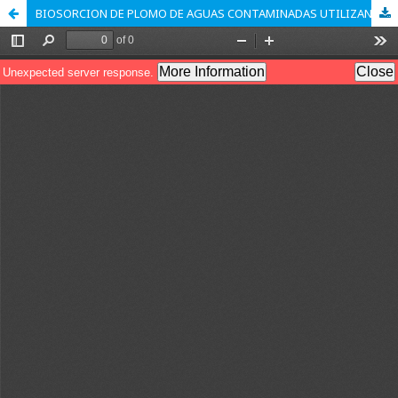
BIOSORCION DE PLOMO DE AGUAS CONTAMINADAS UTILIZANDO Pennisetum clandestinum Hochst (KIKUYO)