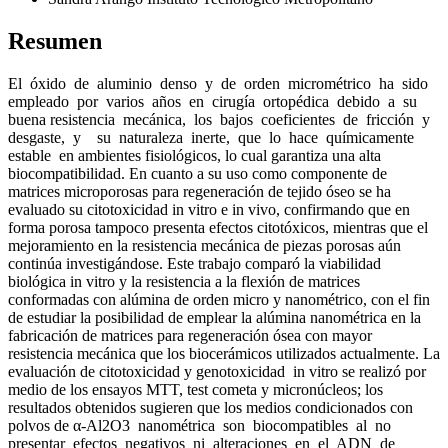
Resumen
El óxido de aluminio denso y de orden micrométrico ha sido
empleado por varios años en cirugía ortopédica debido a su
buena resistencia mecánica, los bajos coeficientes de fricción y
desgaste, y su naturaleza inerte, que lo hace químicamente
estable en ambientes fisiológicos, lo cual garantiza una alta
biocompatibilidad. En cuanto a su uso como componente de
matrices microporosas para regeneración de tejido óseo se ha
evaluado su citotoxicidad in vitro e in vivo, confirmando que en
forma porosa tampoco presenta efectos citotóxicos, mientras que el
mejoramiento en la resistencia mecánica de piezas porosas aún
continúa investigándose. Este trabajo comparó la viabilidad
biológica in vitro y la resistencia a la flexión de matrices
conformadas con alúmina de orden micro y nanométrico, con el fin
de estudiar la posibilidad de emplear la alúmina nanométrica en la
fabricación de matrices para regeneración ósea con mayor
resistencia mecánica que los biocerámicos utilizados actualmente. La
evaluación de citotoxicidad y genotoxicidad in vitro se realizó por
medio de los ensayos MTT, test cometa y micronúcleos; los
resultados obtenidos sugieren que los medios condicionados con
polvos de α-Al2O3 nanométrica son biocompatibles al no
presentar efectos negativos ni alteraciones en el ADN de