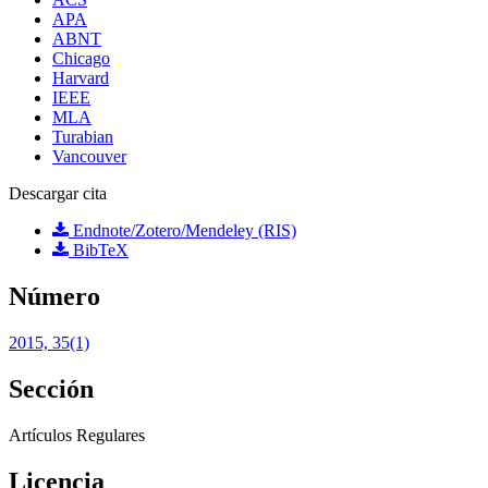
APA
ABNT
Chicago
Harvard
IEEE
MLA
Turabian
Vancouver
Descargar cita
Endnote/Zotero/Mendeley (RIS)
BibTeX
Número
2015, 35(1)
Sección
Artí­culos Regulares
Licencia