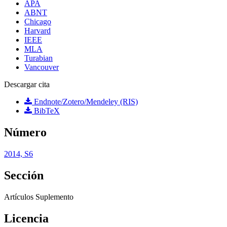
APA
ABNT
Chicago
Harvard
IEEE
MLA
Turabian
Vancouver
Descargar cita
Endnote/Zotero/Mendeley (RIS)
BibTeX
Número
2014, S6
Sección
Artí­culos Suplemento
Licencia