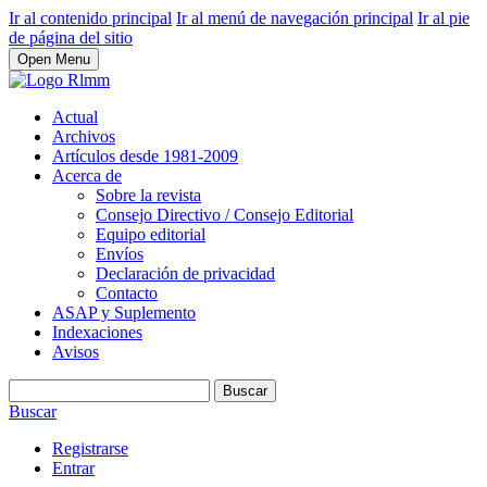
Ir al contenido principal
Ir al menú de navegación principal
Ir al pie
de página del sitio
Open Menu
Actual
Archivos
Artículos desde 1981-2009
Acerca de
Sobre la revista
Consejo Directivo / Consejo Editorial
Equipo editorial
Envíos
Declaración de privacidad
Contacto
ASAP y Suplemento
Indexaciones
Avisos
Buscar
Buscar
Registrarse
Entrar