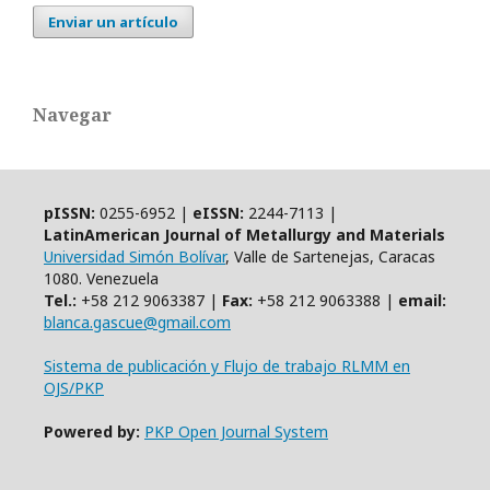
Enviar un artículo
Navegar
pISSN:
0255-6952 |
eISSN:
2244-7113 |
LatinAmerican Journal of Metallurgy and Materials
Universidad Simón Bolívar
, Valle de Sartenejas, Caracas
1080. Venezuela
Tel.:
+58 212 9063387 |
Fax:
+58 212 9063388 |
email:
blanca.gascue@gmail.com
Sistema de publicación y Flujo de trabajo RLMM en
OJS/PKP
Powered by:
PKP Open Journal System