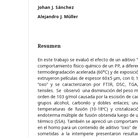
Johan J. Sánchez
Alejandro J. Müller
Resumen
En este trabajo se evaluó el efecto de un aditivo 
comportamiento físico-químico de un PP, a difer
termodegradación acelerada (60°C) y de exposició
extruyeron películas de espesor 60±5 μm, con 0;
“oxo” y se caracterizaron por FTIR, DSC, T
tensiles. Se observó una disminución del peso mo
orden de 103 g/mol causada por la escisión de cad
grupos alcohol, carbonilo y dobles enlaces; u
temperaturas de fusión (10-18ºC) y cristalizació
endoterma múltiple de fusión obtenida luego de 
térmico (SSA). También se apreció un comportamie
en el horno para un contenido de aditivo “oxo” d
sometidas a la intemperie presentaron result