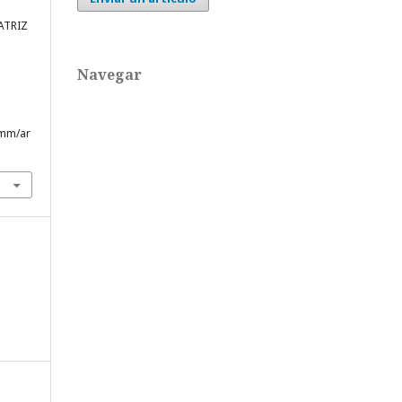
ATRIZ
Navegar
lmm/ar