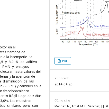
“oxo” en el
entes tiempos de
n a la intemperie. Se
PDF
 1,5 y 3,0 % de aditivo
GA, RMN y ensayos
lecular hasta valores del
enas y la aparición de
Publicado
na disminución de las
2014-04-26
n (≈ 30ºC) y cambios en la
un fraccionamiento
nto frágil luego de 5 días
Cómo citar
e 3,0%. Las muestras
ados similares pero con
Méndez, N., Arnal, M. L., Sánchez, J. J., &