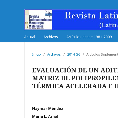
Actual
Archivos
Artículos desde 1981-2009
Inicio
/
Archivos
/
2014, S6
/
Artí­culos Suplemen
EVALUACIÓN DE UN ADI
MATRIZ DE POLIPROPIL
TÉRMICA ACELERADA E 
Naymar Méndez
Marí­a L. Arnal