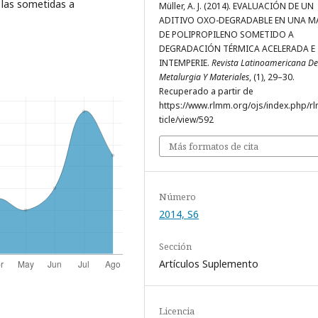
las sometidas a
Müller, A. J. (2014). EVALUACIÓN DE UN
ADITIVO OXO-DEGRADABLE EN UNA M
DE POLIPROPILENO SOMETIDO A
DEGRADACIÓN TÉRMICA ACELERADA E
INTEMPERIE.
Revista Latinoamericana De
Metalurgia Y Materiales
, (1), 29–30.
Recuperado a partir de
https://www.rlmm.org/ojs/index.php/r
ticle/view/592
Más formatos de cita
Número
2014, S6
Sección
Artí­culos Suplemento
Licencia