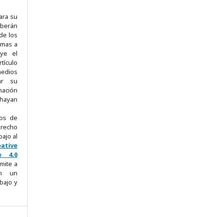
ra su
eberán
de los
omas a
uye el
tículo
edios
ar su
mación
 hayan
hos de
erecho
bajo al
eative
e 4.0
mite a
on un
bajo y