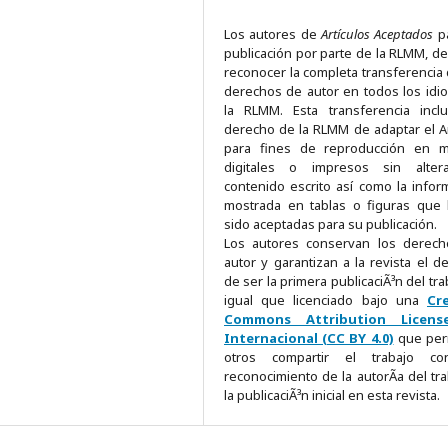
Los autores de
Artículos Aceptados
pa
publicación por parte de la RLMM, d
reconocer la completa transferencia 
derechos de autor en todos los idi
la RLMM. Esta transferencia incl
derecho de la RLMM de adaptar el Ar
para fines de reproducción en m
digitales o impresos sin alter
contenido escrito así como la infor
mostrada en tablas o figuras que
sido aceptadas para su publicación.
Los autores conservan los derec
autor y garantizan a la revista el d
de ser la primera publicaciÃ³n del tra
igual que licenciado bajo una
Cr
Commons Attribution Licens
Internacional (CC BY 4.0)
que per
otros compartir el trabajo c
reconocimiento de la autorÃ­a del tra
la publicaciÃ³n inicial en esta revista.