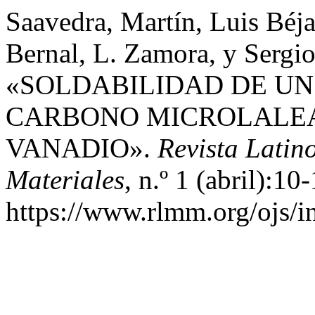
Saavedra, Martí­n, Luis Béj
Bernal, L. Zamora, y Sergi
«SOLDABILIDAD DE UN
CARBONO MICROLALEA
VANADIO».
Revista Latin
Materiales
, n.º 1 (abril):10
https://www.rlmm.org/ojs/i