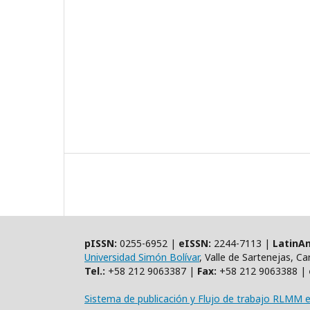
pISSN:
0255-6952 |
eISSN:
2244-7113 |
LatinAm
Universidad Simón Bolívar
, Valle de Sartenejas, C
Tel.:
+58 212 9063387 |
Fax:
+58 212 9063388 |
Sistema de publicación y Flujo de trabajo RLMM 