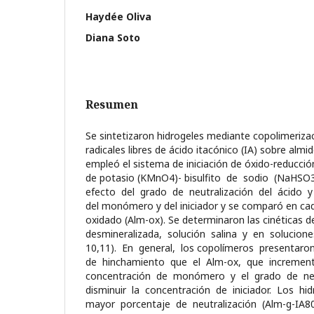
Haydée Oliva
Diana Soto
Resumen
Se sintetizaron hidrogeles mediante copolimerizac
radicales libres de ácido itacónico (IA) sobre almi
empleó el sistema de iniciación de óxido-reducci
de potasio (KMnO4)- bisulfito de sodio (NaHSO3
efecto del grado de neutralización del ácido 
del monómero y del iniciador y se comparó en ca
oxidado (Alm-ox). Se determinaron las cinéticas
desmineralizada, solución salina y en solucion
10,11). En general, los copolímeros presentar
de hinchamiento que el Alm-ox, que incremen
concentración de monómero y el grado de neu
disminuir la concentración de iniciador. Los hi
mayor porcentaje de neutralización (Alm-g-I