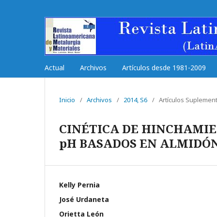
Actual
Archivos
Artículos desde 1981-2009
Inicio
/
Archivos
/
2014, S6
/
Artí­culos Suplemen
CINÉTICA DE HINCHAMIE
pH BASADOS EN ALMIDÓN
Kelly Pernia
José Urdaneta
Orietta León