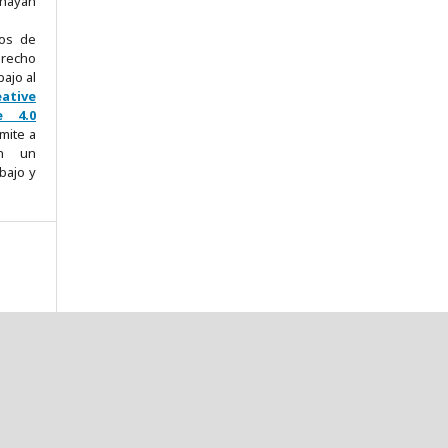
 hayan
hos de
erecho
bajo al
eative
e 4.0
mite a
on un
bajo y