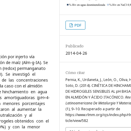
PDF
Publicado
2014-04-26
ión por injerto vía
dón de maíz (Alm-g-IA). Se
ón (redox) permanganato
Cómo citar
). Se investigó el
Pernia, K., Urdaneta, J., León, O., Oliva, H
y de las concentraciones
Soto, D. (2014). CINÉTICA DE HINCHA
da caso con el almidón
DE HIDROGELES SENSIBLES AL pH BAS
 de hinchamiento en agua
EN ALMIDÓN Y ÁCIDO ITACÓNICO.
Rev
es amortiguadoras (pH=4-
Latinoamericana De Metalurgia Y Materia
on menores porcentajes
(1), 9–10. Recuperado a partir de
taron al aumentar la
https://www.rlmm.org/ojs/index.php/r
tralización y al
ticle/view/582
drogeles obtenidos con el
A80%) y con la menor