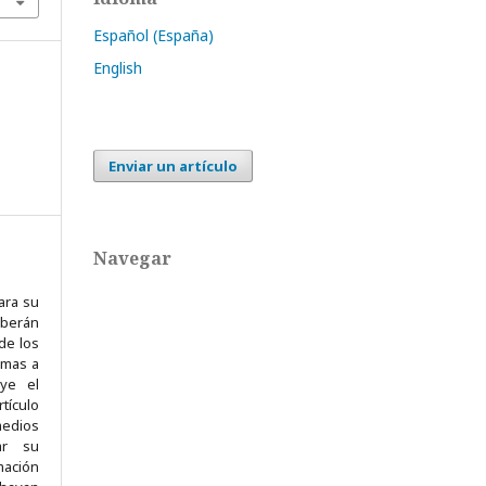
Español (España)
English
Enviar un artículo
Navegar
ra su
eberán
de los
omas a
uye el
tículo
edios
ar su
mación