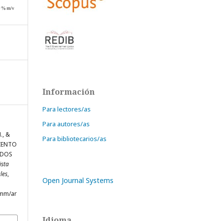
Información
Para lectores/as
Para autores/as
., &
Para bibliotecarios/as
MIENTO
ADOS
ista
les
,
Open Journal Systems
lmm/ar
Idioma