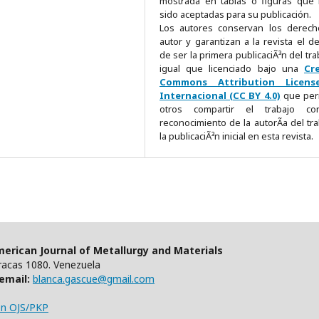
mostrada en tablas o figuras que
sido aceptadas para su publicación.
Los autores conservan los derec
autor y garantizan a la revista el d
de ser la primera publicaciÃ³n del tra
igual que licenciado bajo una
Cr
Commons Attribution Licens
Internacional (CC BY 4.0)
que per
otros compartir el trabajo c
reconocimiento de la autorÃ­a del tra
la publicaciÃ³n inicial en esta revista.
erican Journal of Metallurgy and Materials
aracas 1080. Venezuela
email:
blanca.gascue@gmail.com
en OJS/PKP