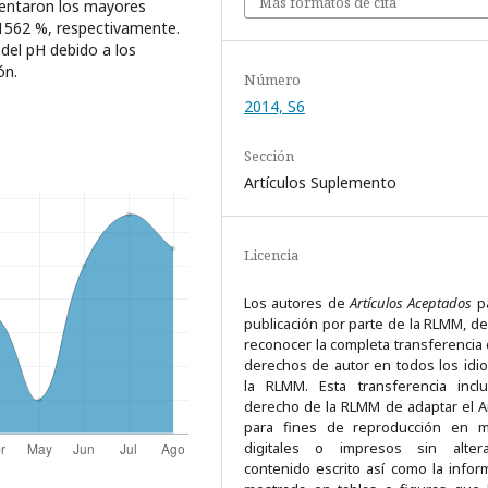
Más formatos de cita
sentaron los mayores
1562 %, respectivamente.
 del pH debido a los
ón.
Número
2014, S6
Sección
Artí­culos Suplemento
Licencia
Los autores de
Artículos Aceptados
pa
publicación por parte de la RLMM, d
reconocer la completa transferencia 
derechos de autor en todos los idi
la RLMM. Esta transferencia incl
derecho de la RLMM de adaptar el Ar
para fines de reproducción en m
digitales o impresos sin alter
contenido escrito así como la infor