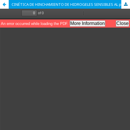
CINÉTICA DE HINCHAMIENTO DE HIDROGELES SENSIBLES AL pH BASADOS EN ALMIDÓN Y ÁCIDO ITACÓNICO