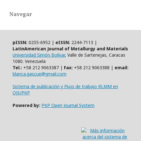
Navegar
pISSN:
0255-6952 |
eISSN:
2244-7113 |
LatinAmerican Journal of Metallurgy and Materials
Universidad Simón Bolívar
, Valle de Sartenejas, Caracas
1080. Venezuela
Tel.:
+58 212 9063387 |
Fax:
+58 212 9063388 |
email:
blanca.gascue@gmail.com
Sistema de publicación y Flujo de trabajo RLMM en
OJS/PKP
Powered by:
PKP Open Journal System