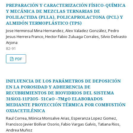
PREPARACIÓN Y CARACTERIZACIÓN FÍSICO-QUÍMICA
Y MECÁNICA DE MEZCLAS TERNARIAS DE
POLILACTIDA (PLLA), POLICAPROLACTONA (PCL) Y
ALMIDÓN TERMOPLÁSTICO (TPS)
Jose Herminsul Mina Hernandez, Alex Valadez González, Pedro
Jesus Herrera Franco, Hector Fabio Zuluaga Corrales, Silvio Delvasto
Arjona
82-91
PDF
INFLUENCIA DE LOS PARÁMETROS DE DEPOSICIÓN
EN LA POROSIDAD Y ADHERENCIA DE
RECUBRIMIENTOS DE BIOVIDRIOS DEL SISTEMA
31SiO2-11P2O5- 51CaO –7MgO ELABORADOS
MEDIANTE PROYECCIÓN TÉRMICA POR COMBUSTIÓN
OXIACETILÉNICA
Raul Correa, Mónica Monsalve Arias, Esperanza Lopez Gomez,
Francisco Javier Bolívar Osorio, Fabio Vargas Galvis, Tatiana Rios,
Andrea Muñoz