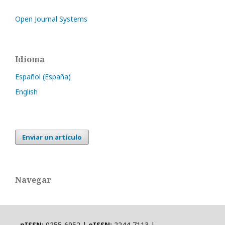
Open Journal Systems
Idioma
Español (España)
English
Enviar un artículo
Navegar
pISSN:
0255-6952 |
eISSN:
2244-7113 |