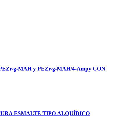
Zr-g-MAH y PEZr-g-MAH/4-Ampy CON
URA ESMALTE TIPO ALQUÍDICO