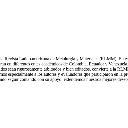
a Revista Latinoamericana de Metalurgia y Materiales (RLMM). En este
oran en diferentes entes académicos de Colombia, Ecuador y Venezuela, c
cados sean rigurosamente arbitrados y bien editados, convierte a la RLMM
s especialmente a los autores y evaluadores que participaron en la pres
erando seguir contando con su apoyo, extendemos nuestros mejores de