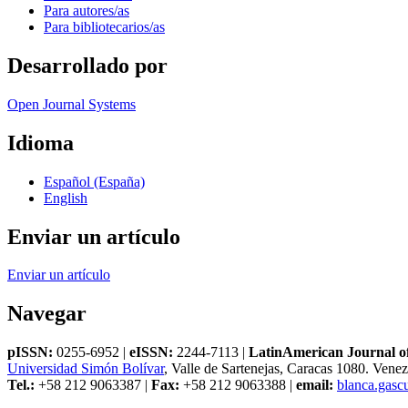
Para autores/as
Para bibliotecarios/as
Desarrollado por
Open Journal Systems
Idioma
Español (España)
English
Enviar un artículo
Enviar un artículo
Navegar
pISSN:
0255-6952 |
eISSN:
2244-7113 |
LatinAmerican Journal of
Universidad Simón Bolívar
, Valle de Sartenejas, Caracas 1080. Vene
Tel.:
+58 212 9063387 |
Fax:
+58 212 9063388 |
email:
blanca.gas