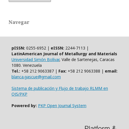
Navegar
pISSN:
0255-6952 |
eISSN:
2244-7113 |
LatinAmerican Journal of Metallurgy and Materials
Universidad Simón Bolívar
, Valle de Sartenejas, Caracas
1080. Venezuela
Tel.:
+58 212 9063387 |
Fax:
+58 212 9063388 |
email:
blanca.gascue@gmail.com
Sistema de publicación y Flujo de trabajo RLMM en
OJS/PKP
Powered by:
PKP Open Journal System