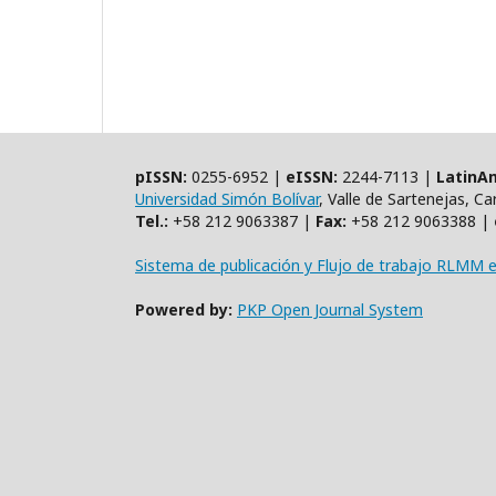
pISSN:
0255-6952 |
eISSN:
2244-7113 |
LatinAm
Universidad Simón Bolívar
, Valle de Sartenejas, C
Tel.:
+58 212 9063387 |
Fax:
+58 212 9063388 |
Sistema de publicación y Flujo de trabajo RLMM 
Powered by:
PKP Open Journal System