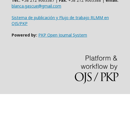
Tel.:
+58 212 9063387 |
Fax:
+58 212 9063388 |
email:
blanca.gascue@gmail.com
Sistema de publicación y Flujo de trabajo RLMM en
OJS/PKP
Powered by:
PKP Open Journal System