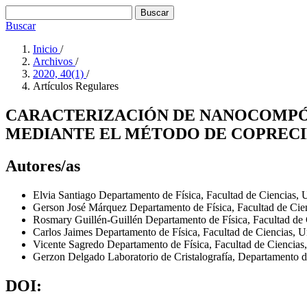
Buscar
Buscar
Inicio
/
Archivos
/
2020, 40(1)
/
Artí­culos Regulares
CARACTERIZACIÓN DE NANOCOMPÓSI
MEDIANTE EL MÉTODO DE COPRECI
Autores/as
Elvia Santiago
Departamento de Física, Facultad de Ciencias,
Gerson José Márquez
Departamento de Fí­sica, Facultad de Ci
Rosmary Guillén-Guillén
Departamento de Fí­sica, Facultad de
Carlos Jaimes
Departamento de Física, Facultad de Ciencias, 
Vicente Sagredo
Departamento de Física, Facultad de Ciencias
Gerzon Delgado
Laboratorio de Cristalografía, Departamento 
DOI: