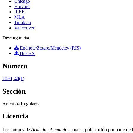
Chicago
Harvard
IEEE
MLA
Turabian
Vancouver
Descargar cita
Endnote/Zotero/Mendeley (RIS)
BibTeX
Número
2020, 40(1)
Sección
Artí­culos Regulares
Licencia
Los autores de
Artículos Aceptados
para su publicación por parte de 