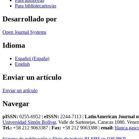
Para autores/as
Para bibliotecarios/as
Desarrollado por
Open Journal Systems
Idioma
Español (España)
English
Enviar un artículo
Enviar un artículo
Navegar
pISSN:
0255-6952 |
eISSN:
2244-7113 |
LatinAmerican Journal of
Universidad Simón Bolívar
, Valle de Sartenejas, Caracas 1080. Vene
Tel.:
+58 212 9063387 |
Fax:
+58 212 9063388 |
email:
blanca.gas
Sistema de publicación y Flujo de trabajo RLMM en OJS/PKP