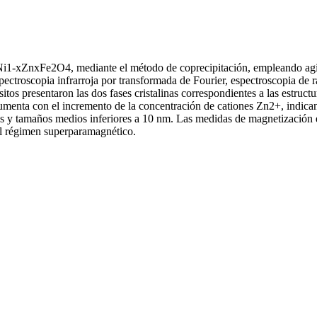
-Ni1-xZnxFe2O4, mediante el método de coprecipitación, empleando agi
pectroscopia infrarroja por transformada de Fourier, espectroscopia de 
presentaron las dos fases cristalinas correspondientes a las estructura
la aumenta con el incremento de la concentración de cationes Zn2+, ind
es y tamaños medios inferiores a 10 nm. Las medidas de magnetización 
el régimen superparamagnético.