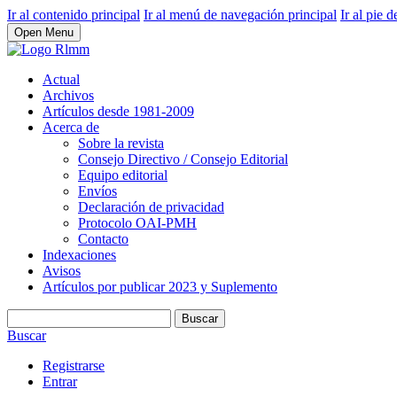
Ir al contenido principal
Ir al menú de navegación principal
Ir al pie d
Open Menu
Actual
Archivos
Artículos desde 1981-2009
Acerca de
Sobre la revista
Consejo Directivo / Consejo Editorial
Equipo editorial
Envíos
Declaración de privacidad
Protocolo OAI-PMH
Contacto
Indexaciones
Avisos
Artículos por publicar 2023 y Suplemento
Buscar
Buscar
Registrarse
Entrar